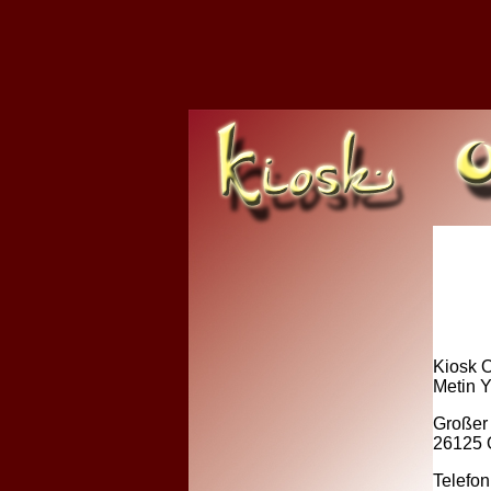
Kiosk O
Metin Y
Großer
26125 
Telefon