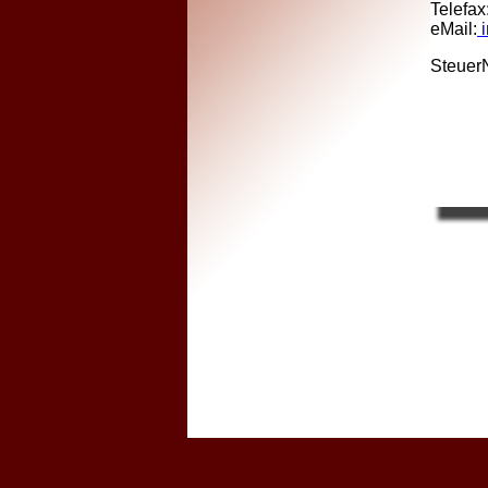
Telefax
eMail:
i
SteuerN