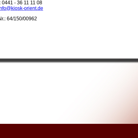
: 0441 - 36 11 11 08
nfo@kiosk-orient.de
r.: 64/150/00962